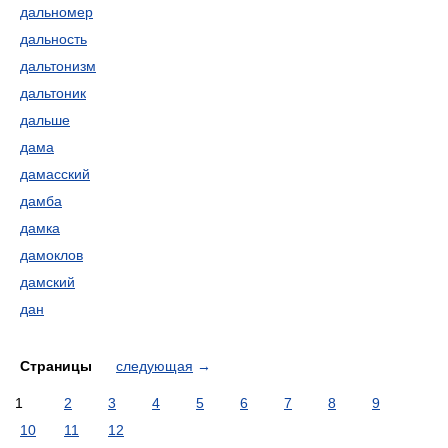
дальномер
дальность
дальтонизм
дальтоник
дальше
дама
дамасский
дамба
дамка
дамоклов
дамский
дан
Страницы
следующая
→
1
2
3
4
5
6
7
8
9
10
11
12