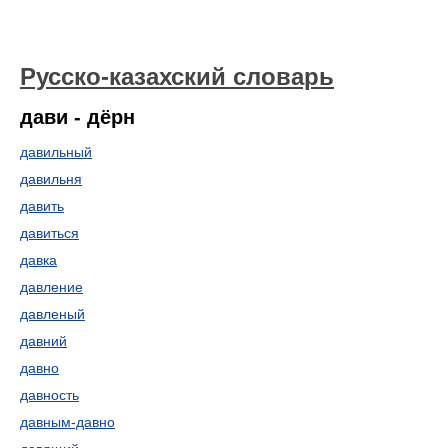
Русско-казахский словарь
дави - дёрн
давильный
давильня
давить
давиться
давка
давление
давленый
давний
давно
давность
давным-давно