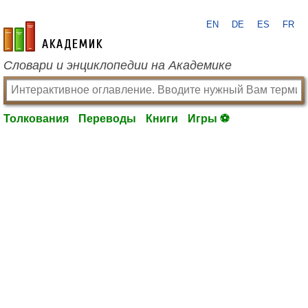
EN
DE
ES
FR
academic.ru
Словари и энциклопедии на Академике
Толкования
Переводы
Книги
Игры ⚽