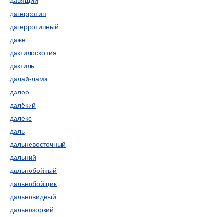
давящий
дагерротип
дагерротипный
даже
дактилоскопия
дактиль
далай-лама
далее
далёкий
далеко
даль
дальневосточный
дальний
дальнобойный
дальнобойщик
дальновидный
дальнозоркий